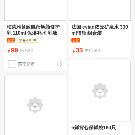
珀莱雅紧致肌密焕颜修护
法国 evian依云矿泉水 330
乳 110ml 保湿补水 乳液
ml*6瓶 组合装
领券200-10
99
33
80+评价
800+评价
￥
￥
苏宁超市
e鲜背心保鲜袋180只