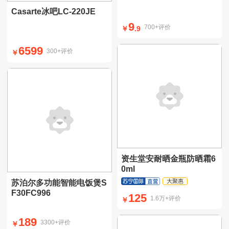
Casarte冰吧LC-220JE
9
700+评价
￥
.9
6599
300+评价
￥
资生堂安耐晒金瓶防晒霜6
0ml
大聚惠
苏泊尔多功能智能电饭煲S
包税
F30FC996
125
1.6万+评价
￥
189
3300+评价
￥