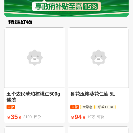
五个农民琥珀核桃仁500g
鲁花压榨葵花仁油 5L
罐装
大聚惠
领券11-10
35
94
3100+评价
19万+评价
￥
.9
￥
.8