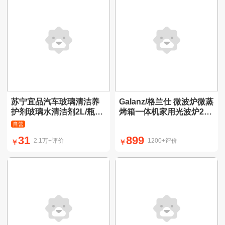
苏宁宜品汽车玻璃清洁养
Galanz/格兰仕 微波炉微蒸
护剂玻璃水清洁剂2L/瓶2
烤箱一体机家用光波炉23
瓶装【驱水防雨】
升不锈钢内胆G80F23CSL
-C2(S5)
31
899
2.1万+评价
1200+评价
￥
￥