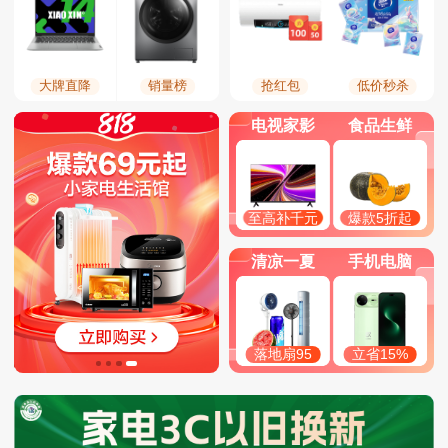
大牌直降
销量榜
抢红包
低价秒杀
电视家影
食品生鲜
至高补千元
爆款5折起
清凉一夏
手机电脑
落地扇95
立省15%